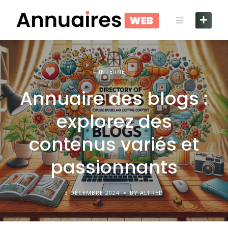
Skip
to
content
INTERNET
Annuaire des blogs :
explorez des
contenus variés et
passionnants
3 DÉCEMBRE 2024
BY ALFRED