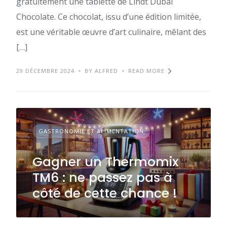
gratuitement une tablette de Lindt Dubai
Chocolate. Ce chocolat, issu d’une édition limitée,
est une véritable œuvre d’art culinaire, mêlant des
[…]
29 DÉCEMBRE 2024
BY ALFRED
READ MORE
GASTRONOMIE ET ALIMENTATION
Gagner un Thermomix
TM6 : ne passez pas à
côté de cette chance !