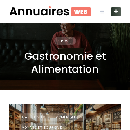
Skip
to
content
5 POSTS
Gastronomie et
Alimentation
GASTRONOMIE ET ALIMENTATION
VOYAGE ET TOURISME