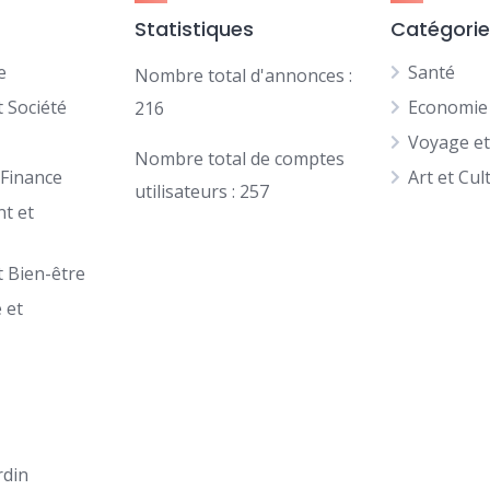
Statistiques
Catégori
e
Santé
Nombre total d'annonces :
 Société
Economie 
216
Voyage e
Nombre total de comptes
 Finance
Art et Cul
utilisateurs : 257
t et
t Bien-être
 et
n
rdin