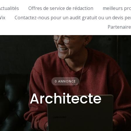
ctualités
Offres de service de rédaction
meilleurs pr
Wix
Contactez-nous pour un audit gratuit ou un devis pe
Partenaire
0 ANNONCE
Architecte