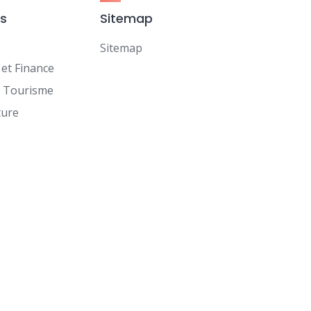
es
Sitemap
Sitemap
et Finance
t Tourisme
ture