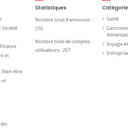
Statistiques
Catégori
e
Santé
Nombre total d'annonces :
 Société
Gastrono
216
Alimentat
Nombre total de comptes
Voyage e
 Finance
utilisateurs : 257
Entrepris
t et
t Bien-être
 et
n
rdin