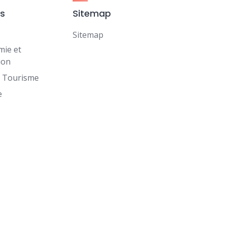
es
Sitemap
Sitemap
mie et
ion
t Tourisme
e