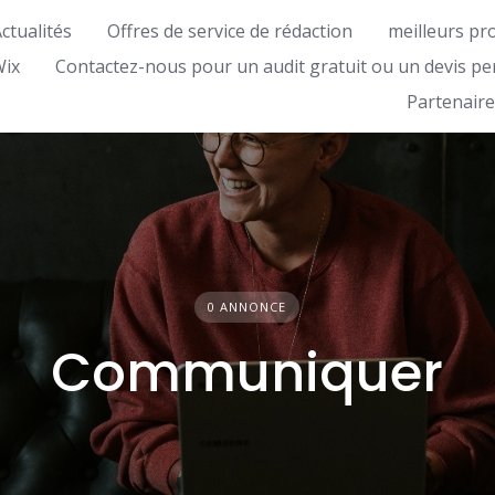
ctualités
Offres de service de rédaction
meilleurs pr
Wix
Contactez-nous pour un audit gratuit ou un devis pe
Partenaire
0 ANNONCE
Communiquer