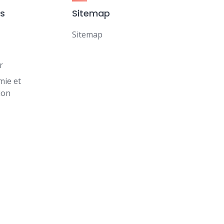
es
Sitemap
Sitemap
r
mie et
ion