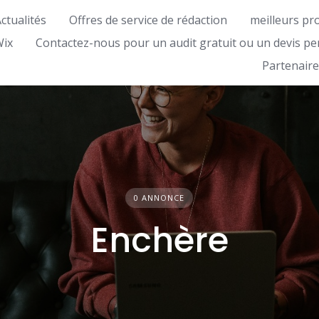
ctualités
Offres de service de rédaction
meilleurs pr
Wix
Contactez-nous pour un audit gratuit ou un devis pe
Partenaire
0 ANNONCE
Enchère