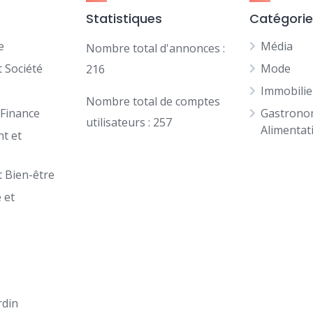
Statistiques
Catégori
e
Média
Nombre total d'annonces :
 Société
Mode
216
Immobilie
Nombre total de comptes
 Finance
Gastrono
utilisateurs : 257
Alimentat
t et
t Bien-être
 et
n
rdin