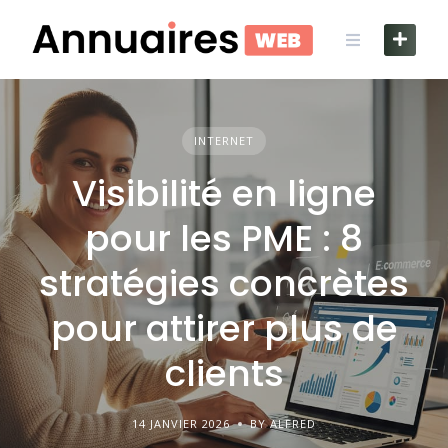
Skip
to
content
INTERNET
Visibilité en ligne
pour les PME : 8
stratégies concrètes
pour attirer plus de
clients
14 JANVIER 2026
BY ALFRED