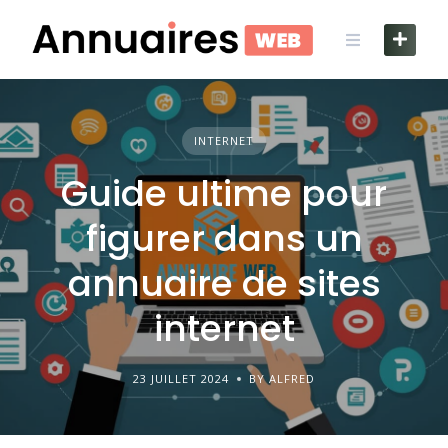
Skip
to
content
INTERNET
Guide ultime pour
figurer dans un
annuaire de sites
internet
23 JUILLET 2024
BY ALFRED