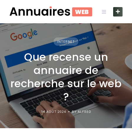
Skip
to
content
INTERNET
Que recense un
annuaire de
recherche sur le web
?
14 AOÛT 2024
BY ALFRED