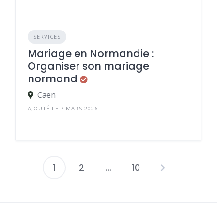
SERVICES
Mariage en Normandie :
Organiser son mariage
normand
Caen
AJOUTÉ LE 7 MARS 2026
1
2
…
10
Pagination
des
publications