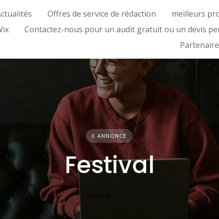
ctualités
Offres de service de rédaction
meilleurs pr
Wix
Contactez-nous pour un audit gratuit ou un devis pe
Partenaire
0 ANNONCE
Festival