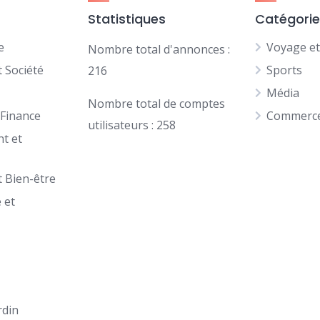
Statistiques
Catégori
e
Voyage e
Nombre total d'annonces :
 Société
Sports
216
Média
Nombre total de comptes
 Finance
Commerce 
utilisateurs : 258
t et
t Bien-être
 et
n
rdin