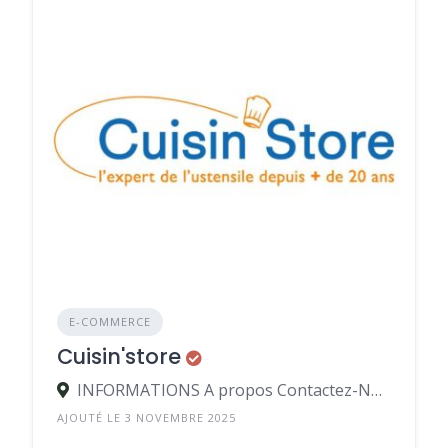
E-COMMERCE
Cuisin'store
INFORMATIONS A propos Contactez-Nous Blog Ustensiles de cuisine CGV Politique de confidentialité Mentions légales Avis clients Site pour professionnels CUISIN'STORE Aide & FAQ Livraison et retours Club GM Club Golden Recettes de cuisine Notices Nouveautés
AJOUTÉ LE 3 NOVEMBRE 2025