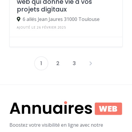
web qui donne vie à vos
projets digitaux
6 allés Jean Jaures 31000 Toulouse
AJOUTÉ LE 26 FÉVRIER 2025
1
2
3
Pagination
des
publications
Boostez votre visibilité en ligne avec notre