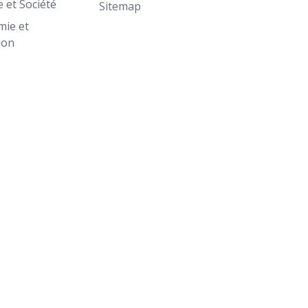
et Société
Sitemap
mie et
ion