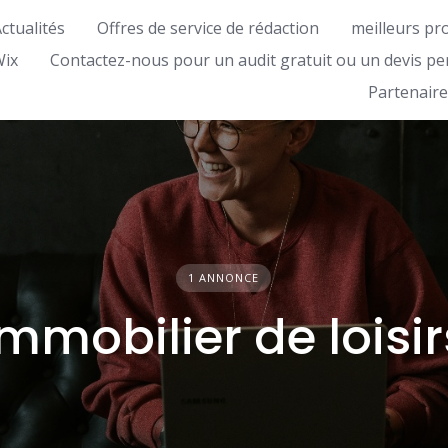
ctualités
Offres de service de rédaction
meilleurs pr
Wix
Contactez-nous pour un audit gratuit ou un devis pe
Partenaire
1 ANNONCE
immobilier de loisir