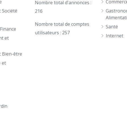
e
Commerce 
Nombre total d'annonces :
 Société
Gastrono
216
Alimentat
Nombre total de comptes
Santé
 Finance
utilisateurs : 257
Internet
t et
t Bien-être
 et
n
rdin