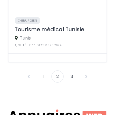
CHIRURGIEN
Tourisme médical Tunisie
Tunis
AJOUTÉ LE 11 DÉCEMBRE 2024
1
2
3
Pagination
des
publications