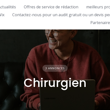
ctualités
Offres de service de rédaction
meilleurs pr
Wix
Contactez-nous pour un audit gratuit ou un devis pe
Partenaire
3 ANNONCES
Chirurgien