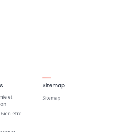
es
Sitemap
mie et
Sitemap
ion
 Bien-être