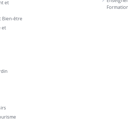
Enseigne
t et
Formatio
t Bien-être
 et
n
rdin
sirs
ourisme