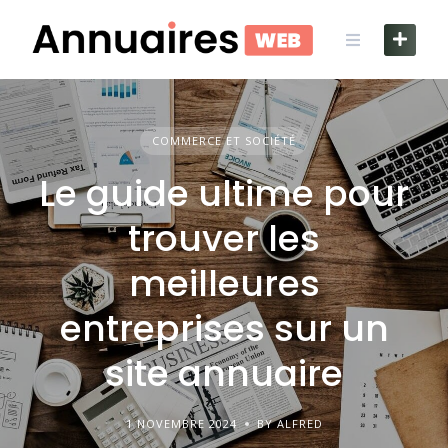
Skip
to
content
COMMERCE ET SOCIÉTÉ
Le guide ultime pour
trouver les
meilleures
entreprises sur un
site annuaire
1 NOVEMBRE 2024
BY ALFRED