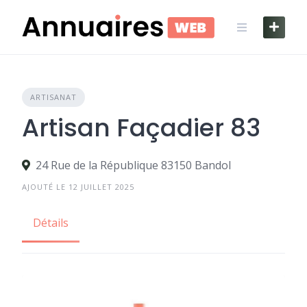
Skip
to
content
ARTISANAT
Artisan Façadier 83
24 Rue de la République 83150 Bandol
AJOUTÉ LE 12 JUILLET 2025
Détails