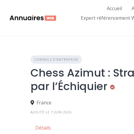
Skip
Accueil
A
to
content
Expert référencement 
CONSEILS D'ENTREPRISE
Chess Azimut : Str
par l’Échiquier
France
AJOUTÉ LE 7 JUIN 2026
Détails