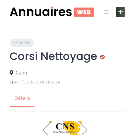
Skip
to
content
SERVICES
Corsi Nettoyage
Caen
AJOUTÉ LE 26 FÉVRIER 2026
Détails