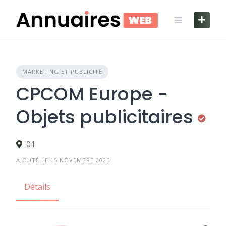
Skip
to
content
MARKETING ET PUBLICITÉ
CPCOM Europe -
Objets publicitaires
01
AJOUTÉ LE 15 NOVEMBRE 2025
Détails