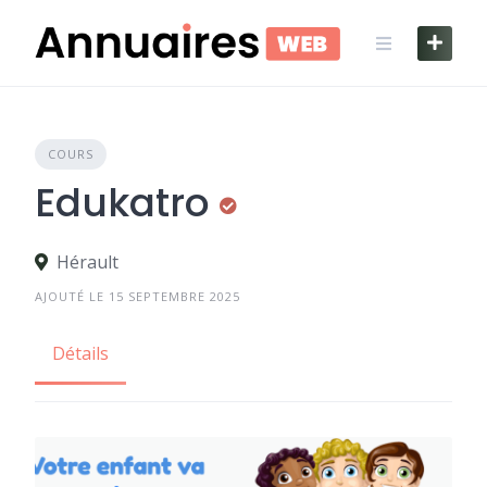
Skip
to
content
COURS
Edukatro
Hérault
AJOUTÉ LE 15 SEPTEMBRE 2025
Détails