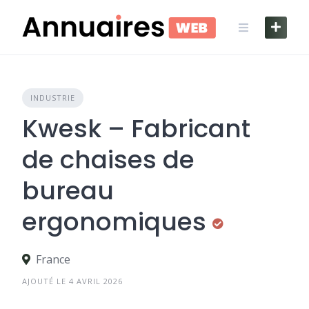
Skip
to
content
INDUSTRIE
Kwesk – Fabricant
de chaises de
bureau
ergonomiques
France
AJOUTÉ LE 4 AVRIL 2026