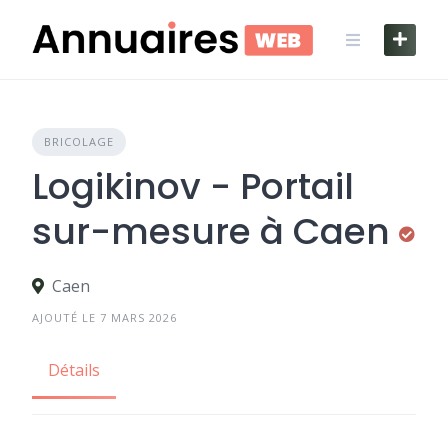
Skip
to
content
BRICOLAGE
Logikinov - Portail
sur-mesure à Caen
Caen
AJOUTÉ LE 7 MARS 2026
Détails