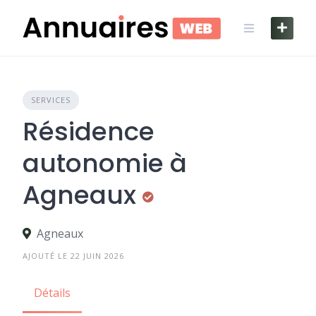
Skip
to
content
SERVICES
Résidence
autonomie à
Agneaux
Agneaux
AJOUTÉ LE 22 JUIN 2026
Détails