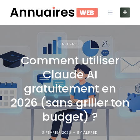
Skip
to
content
INTERNET
Comment utiliser
Claude AI
gratuitement en
2026 (sans griller ton
budget) ?
3 FÉVRIER 2026
BY ALFRED