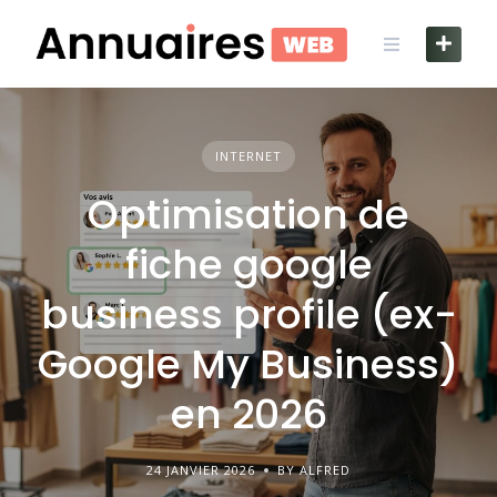
Skip
to
content
INTERNET
Optimisation de
fiche google
business profile​ (ex-
Google My Business)
en 2026
24 JANVIER 2026
BY ALFRED