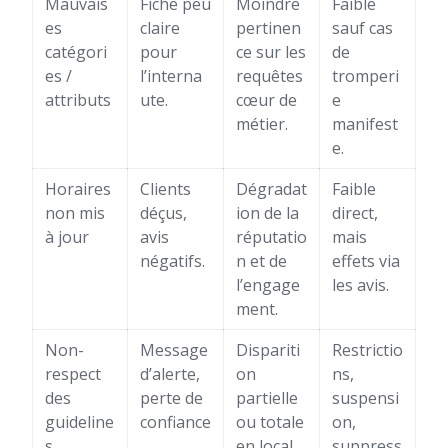
Mauvais
Fiche peu
Moindre
Faible
es
claire
pertinen
sauf cas
catégori
pour
ce sur les
de
es /
l’interna
requêtes
tromperi
attributs
ute.
cœur de
e
métier.
manifest
e.
Horaires
Clients
Dégradat
Faible
non mis
déçus,
ion de la
direct,
à jour
avis
réputatio
mais
négatifs.
n et de
effets via
l’engage
les avis.
ment.
Non-
Message
Dispariti
Restrictio
respect
d’alerte,
on
ns,
des
perte de
partielle
suspensi
guideline
confiance
ou totale
on,
s
.
en local.
suppress