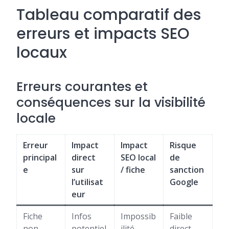
Tableau comparatif des
erreurs et impacts SEO
locaux
Erreurs courantes et
conséquences sur la visibilité
locale
Erreur
Impact
Impact
Risque
principal
direct
SEO local
de
e
sur
/ fiche
sanction
l’utilisat
Google
eur
Fiche
Infos
Impossib
Faible
non
potentiel
ilité
direct,