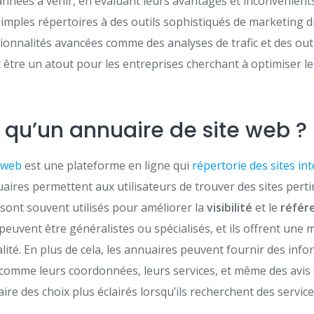
 années à venir, en évaluant leurs avantages et inconvénient
imples répertoires à des outils sophistiqués de marketing digi
ionnalités avancées comme des analyses de trafic et des outi
t être un atout pour les entreprises cherchant à optimiser l
 qu’un annuaire de site web ?
e web
est une plateforme en ligne qui
répertorie des sites in
uaires permettent aux utilisateurs de trouver des sites pert
s sont souvent utilisés pour améliorer la
visibilité
et le
référ
peuvent être généralistes ou spécialisés, et ils offrent une 
alité. En plus de cela, les annuaires peuvent fournir des info
 comme leurs coordonnées, leurs services, et même des avis 
faire des choix plus éclairés lorsqu’ils recherchent des servi