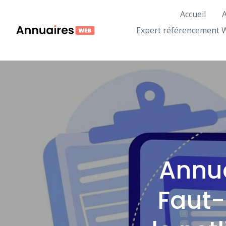
Skip
Accueil
A
to
content
Expert référencement 
Annua
Faut-i