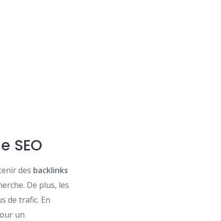
le SEO
btenir des
backlinks
herche. De plus, les
us de trafic. En
 pour un