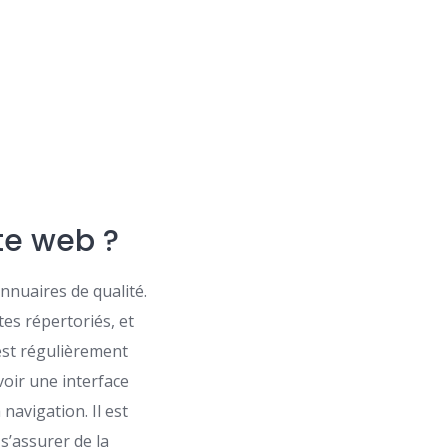
te web ?
 annuaires de qualité.
ites répertoriés, et
 est régulièrement
oir une interface
 navigation. Il est
 s’assurer de la