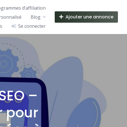
ogrammes d’affiliation
Ajouter une annonce
rsonnalisé
Blog
s
Se connecter
 SEO –
er pour