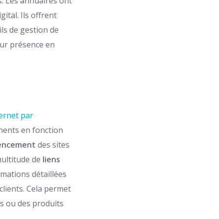
s. Les annuaires ont
tal. Ils offrent
ls de gestion de
eur présence en
ternet par
inents en fonction
encement
des sites
multitude de
liens
rmations détaillées
clients. Cela permet
ces ou des produits