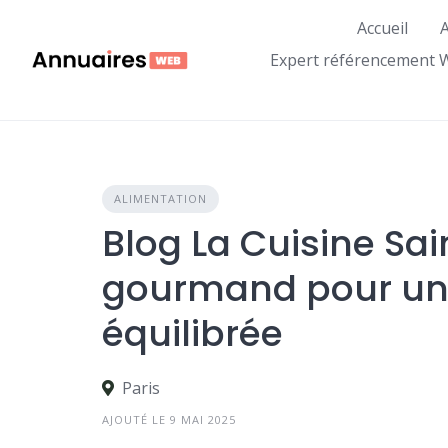
Skip
Accueil
A
to
content
Expert référencement 
ALIMENTATION
Blog La Cuisine Sain
gourmand pour un
équilibrée
Paris
AJOUTÉ LE 9 MAI 2025