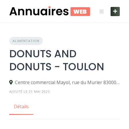
Skip
to
content
ALIMENTATION
DONUTS AND
DONUTS - TOULON
Centre commercial Mayol, rue du Murier 83000 Toulon
AJOUTÉ LE 21 MAI 2025
Détails