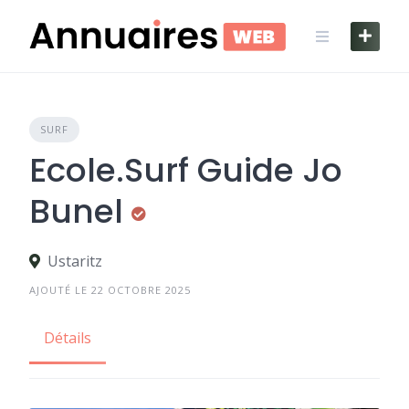
Skip
to
content
SURF
Ecole.Surf Guide Jo
Bunel
Ustaritz
AJOUTÉ LE 22 OCTOBRE 2025
Détails