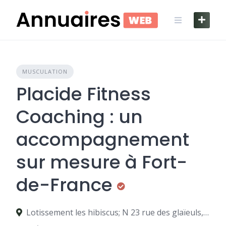
Skip
to
content
MUSCULATION
Placide Fitness
Coaching : un
accompagnement
sur mesure à Fort-
de-France
Lotissement les hibiscus; N 23 rue des glaïeuls, 97200 Fort-de-France