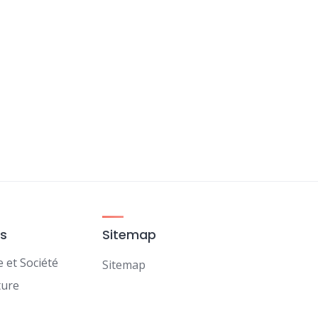
es
Sitemap
et Société
Sitemap
ture