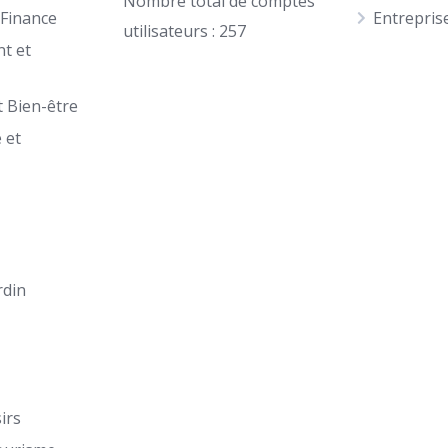
Nombre total de comptes
 Finance
Entrepris
utilisateurs : 257
t et
t Bien-être
 et
n
rdin
sirs